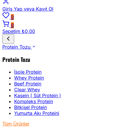
Giriş Yap
veya Kayıt Ol
0
0
Sepetim
₺0,00
Protein Tozu
Protein Tozu
İsole Protein
Whey Protein
Beef Protein
Clear Whey
Kasein ( Süt Protein )
Kompleks Protein
Bitkisel Protein
Yumurta Akı Proteini
Tüm Ürünler