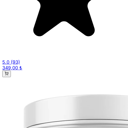
5.0
(93)
349,00 ₺