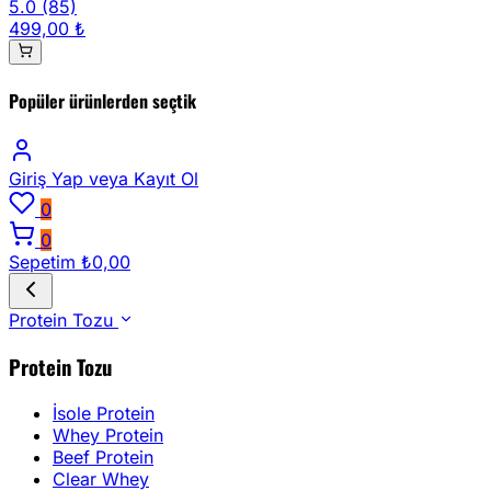
5.0
(85)
499,00 ₺
Popüler ürünlerden seçtik
Giriş Yap
veya Kayıt Ol
0
0
Sepetim
₺0,00
Protein Tozu
Protein Tozu
İsole Protein
Whey Protein
Beef Protein
Clear Whey