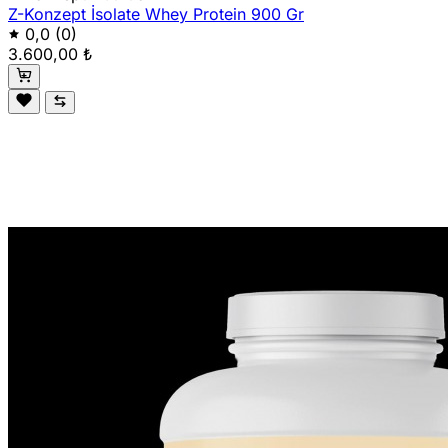
Z-Konzept İsolate Whey Protein 900 Gr
0,0
(0)
3.600,00 ₺