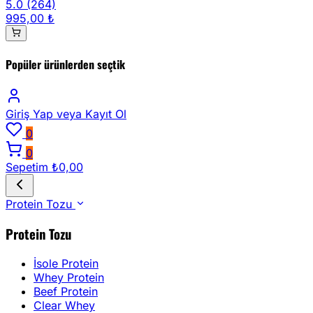
5.0
(264)
995,00 ₺
Popüler ürünlerden seçtik
Giriş Yap
veya Kayıt Ol
0
0
Sepetim
₺0,00
Protein Tozu
Protein Tozu
İsole Protein
Whey Protein
Beef Protein
Clear Whey