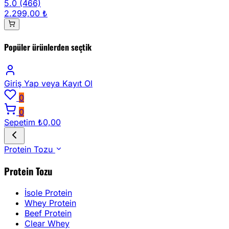
5.0
(466)
2.299,00 ₺
Popüler ürünlerden seçtik
Giriş Yap
veya Kayıt Ol
0
0
Sepetim
₺0,00
Protein Tozu
Protein Tozu
İsole Protein
Whey Protein
Beef Protein
Clear Whey