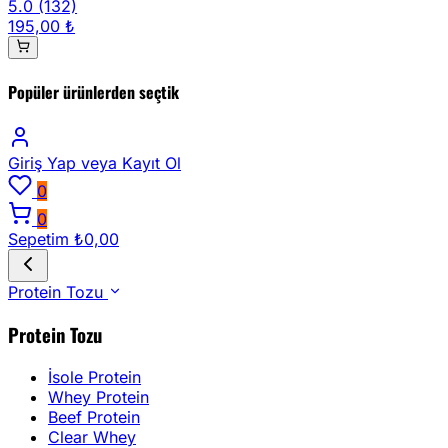
5.0
(132)
195,00 ₺
Popüler ürünlerden seçtik
Giriş Yap
veya Kayıt Ol
0
0
Sepetim
₺0,00
Protein Tozu
Protein Tozu
İsole Protein
Whey Protein
Beef Protein
Clear Whey