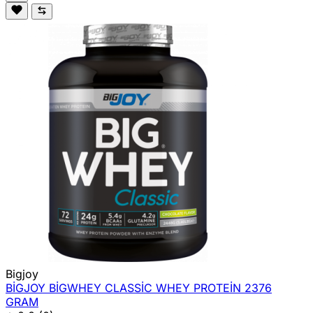
Bigjoy
BİGJOY BİGWHEY CLASSİC WHEY PROTEİN 2376
GRAM