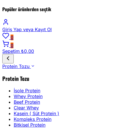
Popüler ürünlerden seçtik
Giriş Yap
veya Kayıt Ol
0
0
Sepetim
₺0,00
Protein Tozu
Protein Tozu
İsole Protein
Whey Protein
Beef Protein
Clear Whey
Kasein ( Süt Protein )
Kompleks Protein
Bitkisel Protein