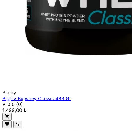
Bigjoy
Bigjoy Bigwhey Classic 488 Gr
0,0
(0)
1.499,00 ₺